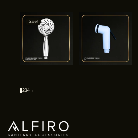
Sale!
1
2
3
4
→