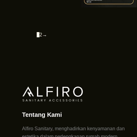
1
2
→
Tentang Kami
Alfiro Sanitary, menghadirkan kenyamanan dan
estetika dalam perlengkapan rumah modern.