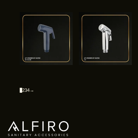
1
2
3
4
→