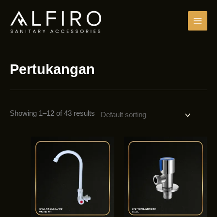
Skip
to
content
Pertukangan
Showing 1–12 of 43 results